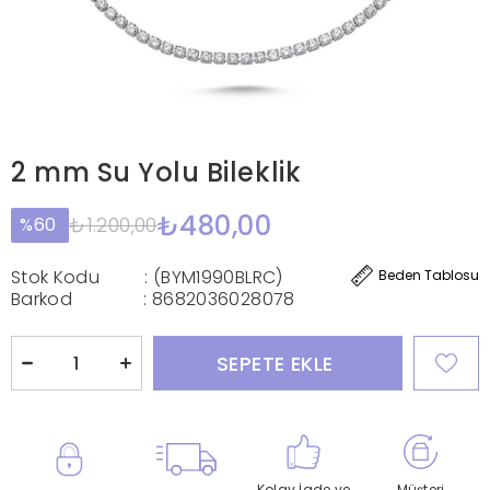
2 mm Su Yolu Bileklik
₺480,00
₺1.200,00
60
Stok Kodu
(BYM1990BLRC)
Beden Tablosu
Barkod
:
8682036028078
Kolay İade ve
Müşteri