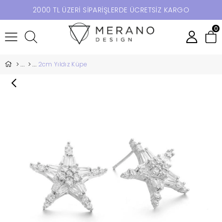
2000 TL ÜZERİ SİPARİŞLERDE ÜCRETSİZ KARGO
0
2cm Yıldız Küpe