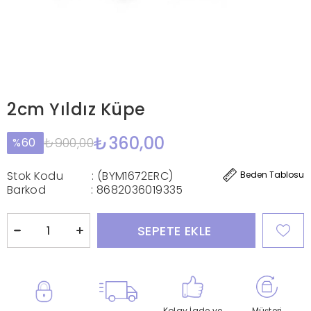
2cm Yıldız Küpe
₺360,00
₺900,00
60
Stok Kodu
(BYM1672ERC)
Beden Tablosu
Barkod
:
8682036019335
Kolay İade ve
Müşteri