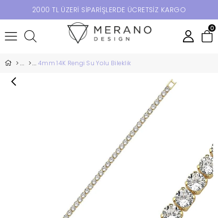
2000 TL ÜZERİ SİPARİŞLERDE ÜCRETSİZ KARGO
0
4mm 14K Rengi Su Yolu Bileklik