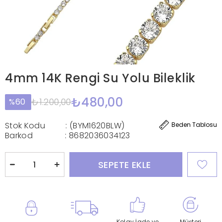
4mm 14K Rengi Su Yolu Bileklik
₺480,00
₺1.200,00
60
Stok Kodu
(BYM1620BLW)
Beden Tablosu
Barkod
:
8682036034123
Kolay İade ve
Müşteri