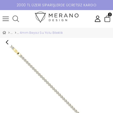
2000 TL ÜZERİ SİPARİŞLERDE ÜCRETSİZ KARGO
0
4mm Beyaz Su Yolu Bileklik