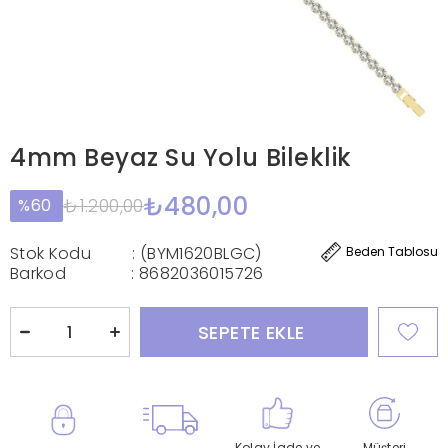
4mm Beyaz Su Yolu Bileklik
₺480,00
₺1.200,00
60
Stok Kodu
(BYM1620BLGC)
Beden Tablosu
Barkod
:
8682036015726
Kolay İade ve
Müşteri