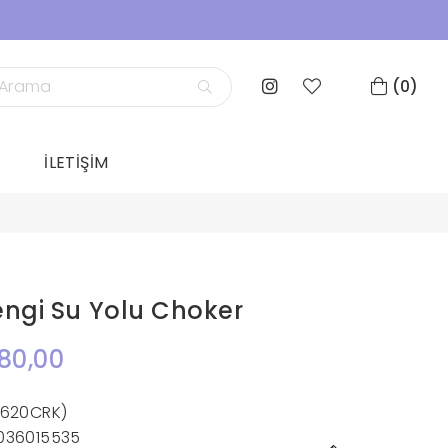
0
İLETİŞİM
gi Su Yolu Choker
80,00
1620CRK)
036015535