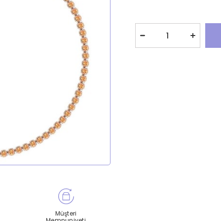
Müşteri
Memnuniyeti