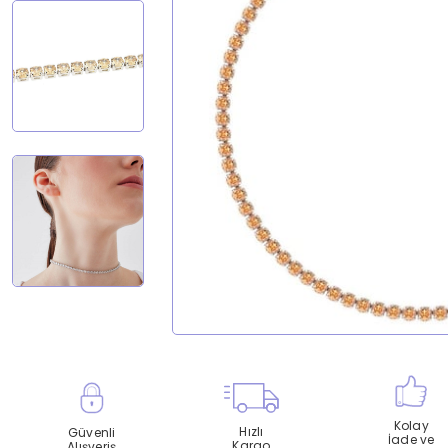
Kolay
Hızlı
Güvenli
İade ve
Kargo
Alışveriş