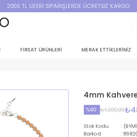
2000 TL ÜZERİ SİPARİŞLERDE ÜCRETSİZ KARGO
R
FIRSAT ÜRÜNLERİ
MERAK ETTİKLERİNİZ
4mm Kahveren
₺4
₺1.200,00
60
Stok Kodu
(BYM
Barkod
:
8682