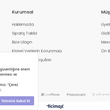
Kurumsal
Müş
Hakkımızda
Üyel
Sipariş Takibi
Gizl
Bize Ulaşın
Mesa
Kişisel Verilerin Korunması
Ön B
İptal / İade Koşulları
Hesap Bilgileri