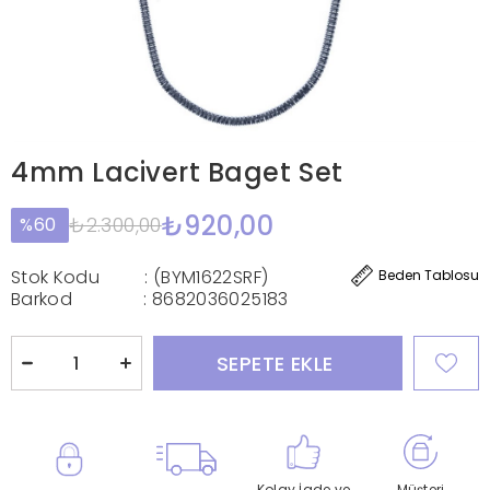
4mm Lacivert Baget Set
₺920,00
₺2.300,00
60
Stok Kodu
(BYM1622SRF)
Beden Tablosu
Barkod
:
8682036025183
Kolay İade ve
Müşteri