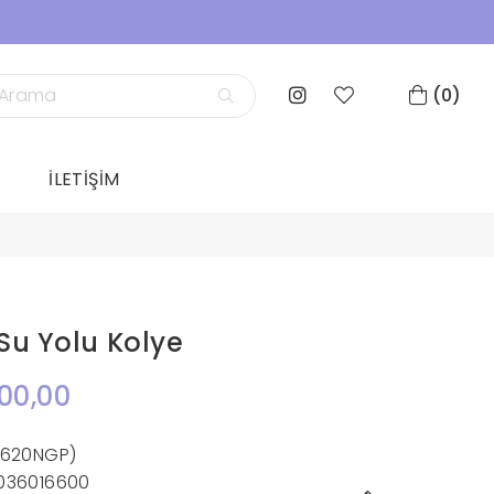
0
İLETİŞİM
u Yolu Kolye
00,00
1620NGP)
036016600