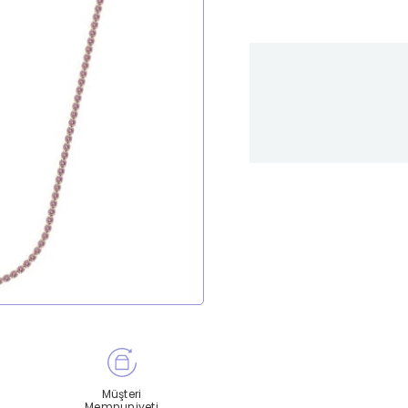
Müşteri
Memnuniyeti