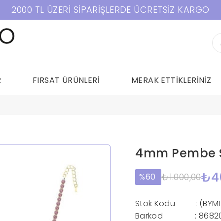
2000 TL ÜZERİ SİPARİŞLERDE ÜCRETSİZ KARGO
R
FIRSAT ÜRÜNLERİ
MERAK ETTİKLERİNİZ
4mm Pembe S
₺4
₺1.000,00
60
Stok Kodu
(BYM
Barkod
:
8682