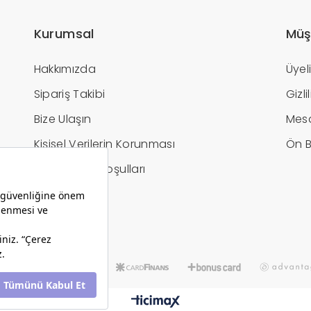
Kurumsal
Müş
Hakkımızda
Üyel
Sipariş Takibi
Gizl
Bize Ulaşın
Mesa
Kişisel Verilerin Korunması
Ön B
İptal / İade Koşulları
Hesap Bilgileri