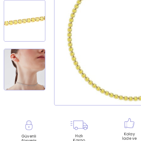
Kolay
Hızlı
Güvenli
İade ve
Kargo
Alışveriş