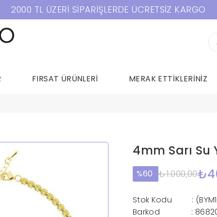
2000 TL ÜZERİ SİPARİŞLERDE ÜCRETSİZ KARGO
R
FIRSAT ÜRÜNLERİ
MERAK ETTİKLERİNİZ
4mm Sarı Su 
₺4
₺1.000,00
60
Stok Kodu
(BYM
Barkod
:
8682