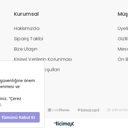
Kurumsal
Müş
Hakkımızda
Üyel
Sipariş Takibi
Gizl
Bize Ulaşın
Mesa
Kişisel Verilerin Korunması
Ön B
İptal / İade Koşulları
Hesap Bilgileri