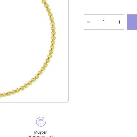
Müşteri
Memnuniyeti