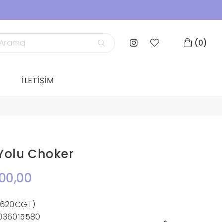
0
İLETİŞİM
Yolu Choker
00,00
1620CGT)
036015580