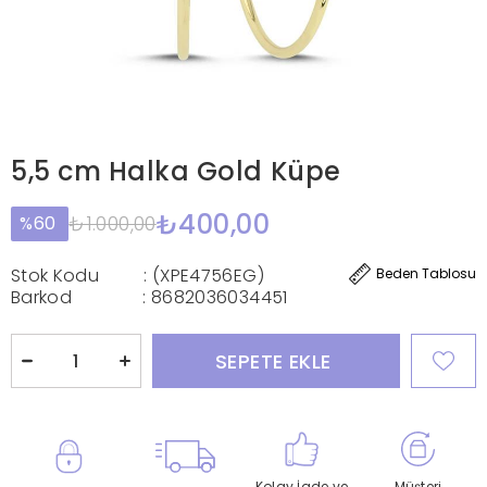
5,5 cm Halka Gold Küpe
₺400,00
₺1.000,00
60
Stok Kodu
(XPE4756EG)
Beden Tablosu
Barkod
:
8682036034451
Kolay İade ve
Müşteri