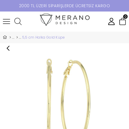
2000 TL ÜZERİ SİPARİŞLERDE ÜCRETSİZ KARGO
0
5,5 cm Halka Gold Küpe