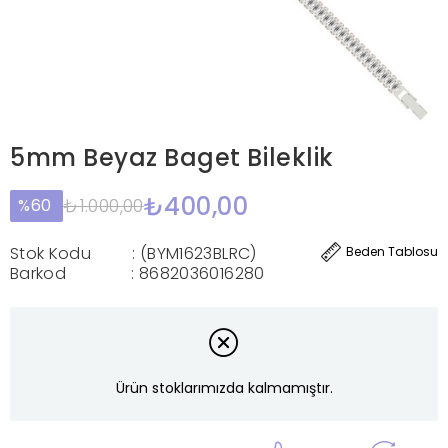
5mm Beyaz Baget Bileklik
₺400,00
₺1.000,00
60
Stok Kodu
(BYM1623BLRC)
Beden Tablosu
Barkod
:
8682036016280
Ürün stoklarımızda kalmamıştır.