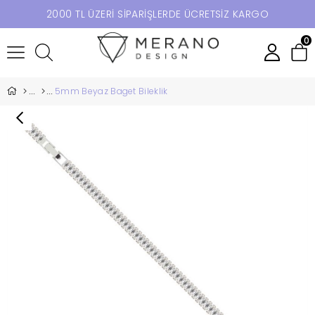
2000 TL ÜZERİ SİPARİŞLERDE ÜCRETSİZ KARGO
0
5mm Beyaz Baget Bileklik