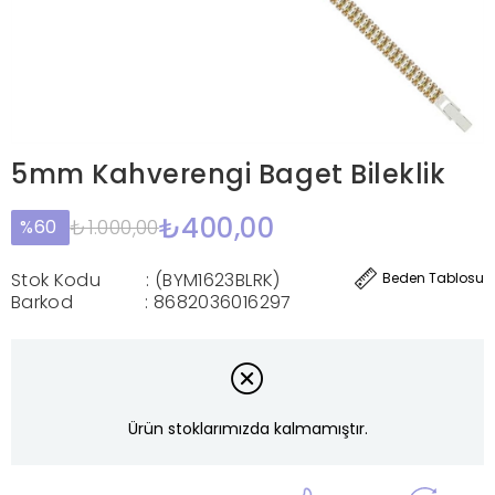
5mm Kahverengi Baget Bileklik
₺400,00
₺1.000,00
60
Stok Kodu
(BYM1623BLRK)
Beden Tablosu
Barkod
:
8682036016297
Ürün stoklarımızda kalmamıştır.