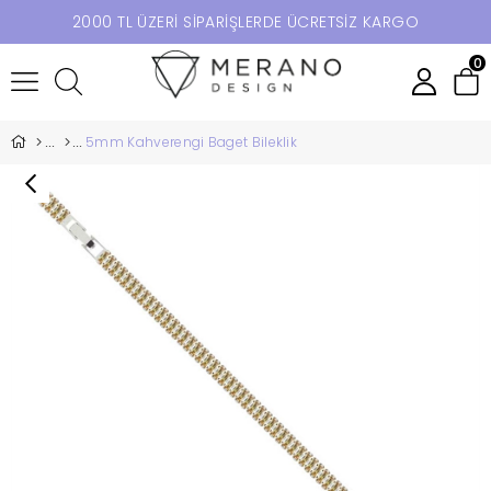
2000 TL ÜZERİ SİPARİŞLERDE ÜCRETSİZ KARGO
0
5mm Kahverengi Baget Bileklik