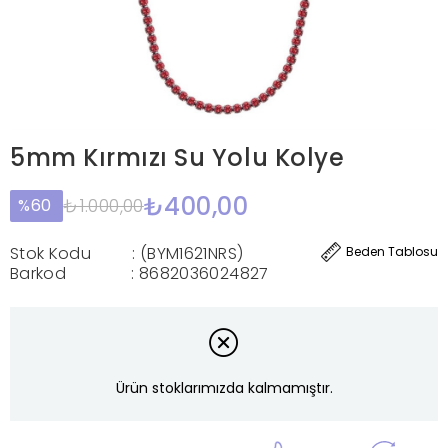
5mm Kırmızı Su Yolu Kolye
₺400,00
₺1.000,00
60
Stok Kodu
(BYM1621NRS)
Beden Tablosu
Barkod
:
8682036024827
Ürün stoklarımızda kalmamıştır.