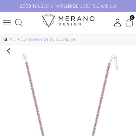
2000 TL ÜZERİ SİPARİŞLERDE ÜCRETSİZ KARGO
0
5mm Pembe Su Yolu Kolye