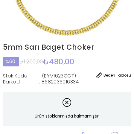
5mm Sarı Baget Choker
₺480,00
₺1.200,00
60
Stok Kodu
(BYM1623CGT)
Beden Tablosu
Barkod
:
8682036016334
Ürün stoklarımızda kalmamıştır.