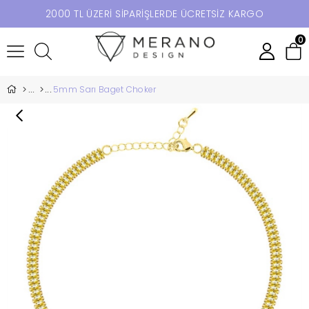
2000 TL ÜZERİ SİPARİŞLERDE ÜCRETSİZ KARGO
0
5mm Sarı Baget Choker