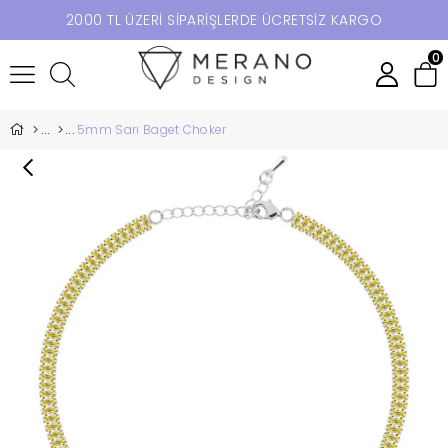
2000 TL ÜZERİ SİPARİŞLERDE ÜCRETSİZ KARGO
0
5mm Sarı Baget Choker