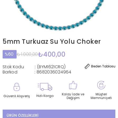
5mm Turkuaz Su Yolu Choker
₺400,00
₺1.000,00
60
Stok Kodu
(BYM1621CRQ)
Beden Tablosu
Barkod
:
8682036024964
Kolay İade ve
Müşteri
Hızlı Kargo
Güvenli Alışveriş
Değişim
Memnuniyeti
ÜRÜN ÖZELLIKLERI