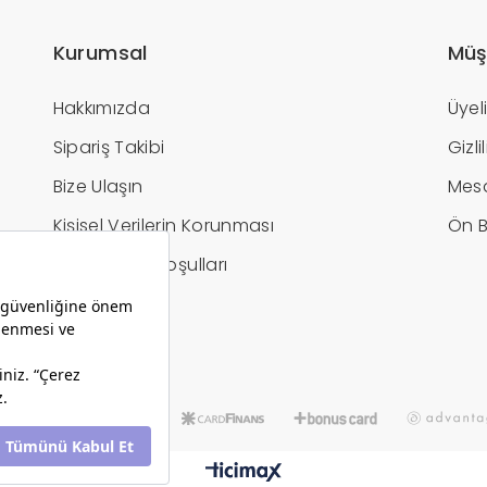
Kurumsal
Müş
Hakkımızda
Üyel
Sipariş Takibi
Gizl
Bize Ulaşın
Mesa
Kişisel Verilerin Korunması
Ön B
İptal / İade Koşulları
Hesap Bilgileri