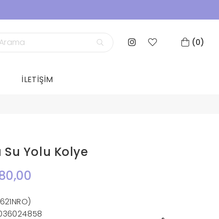
0
İLETİŞİM
Su Yolu Kolye
80,00
1621NRO)
036024858