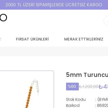
2000 TL ÜZERİ SİPARİŞLERDE ÜCRETSİZ KARGO
R
FIRSAT ÜRÜNLERİ
MERAK ETTİKLERİNİZ
5mm Turuncu 
₺4
₺1.200,00
60
Stok Kodu
(BYM
Barkod
:
8682