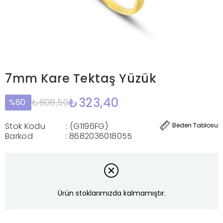
7mm Kare Tektaş Yüzük
₺323,40
₺808,50
60
Stok Kodu
(G1196FG)
Beden Tablosu
Barkod
:
8682036018055
Ürün stoklarımızda kalmamıştır.