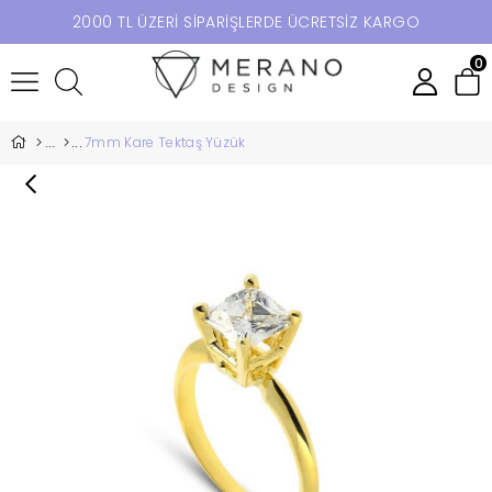
2000 TL ÜZERİ SİPARİŞLERDE ÜCRETSİZ KARGO
0
7mm Kare Tektaş Yüzük