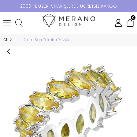
2000 TL ÜZERİ SİPARİŞLERDE ÜCRETSİZ KARGO
0
7mm Sarı Tamtur Yüzük