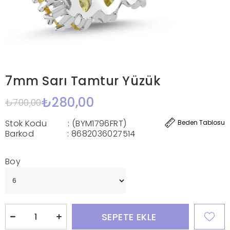
7mm Sarı Tamtur Yüzük
₺280,00
₺700,00
Stok Kodu
(BYM1796FRT)
Beden Tablosu
Barkod
:
8682036027514
Boy