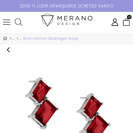
2000 TL ÜZERİ SİPARİŞLERDE ÜCRETSİZ KARGO
0
8mm Kırmızı Dikdörtgen Küpe