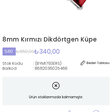
8mm Kırmızı Dikdörtgen Küpe
₺340,00
₺850,00
60
Stok Kodu
(BYM1793ERS)
Beden Tablosu
Barkod
:
8682036025466
Ürün stoklarımızda kalmamıştır.