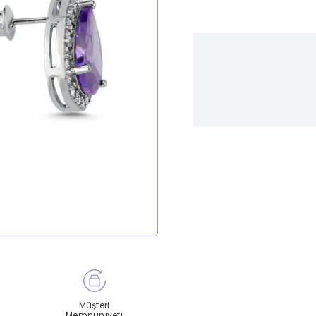
Müşteri
Memnuniyeti