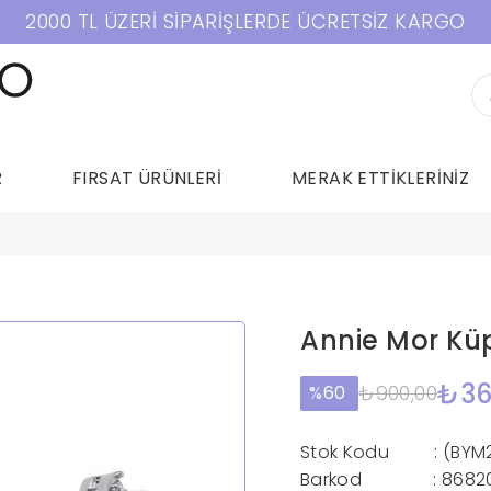
2000 TL ÜZERİ SİPARİŞLERDE ÜCRETSİZ KARGO
R
FIRSAT ÜRÜNLERİ
MERAK ETTİKLERİNİZ
Annie Mor Kü
₺36
₺900,00
60
Stok Kodu
(BYM
Barkod
:
8682