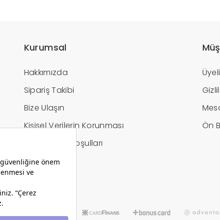
Kurumsal
Müş
Hakkımızda
Üyel
Sipariş Takibi
Gizl
Bize Ulaşın
Mesa
Kişisel Verilerin Korunması
Ön B
İptal / İade Koşulları
Hesap Bilgileri