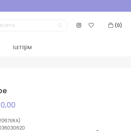
0
İLETİŞİM
pe
0,00
2067ERA)
036030620