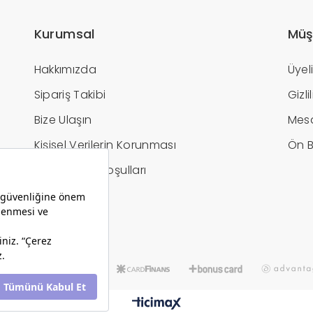
Kurumsal
Müş
Hakkımızda
Üyel
Sipariş Takibi
Gizl
Bize Ulaşın
Mesa
Kişisel Verilerin Korunması
Ön B
İptal / İade Koşulları
Hesap Bilgileri