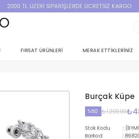
2000 TL ÜZERİ SİPARİŞLERDE ÜCRETSİZ KARGO
R
FIRSAT ÜRÜNLERİ
MERAK ETTİKLERİNİZ
Burçak Küpe
₺4
₺1.200,00
60
Stok Kodu
(BYM
Barkod
:
8682