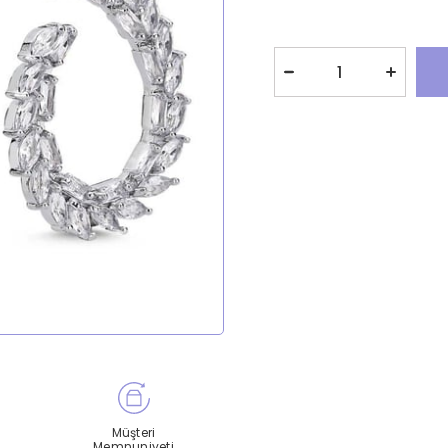
Müşteri
Memnuniyeti