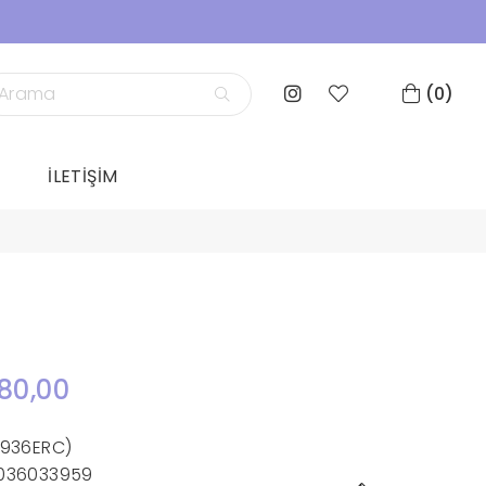
0
İLETİŞİM
80,00
1936ERC)
036033959