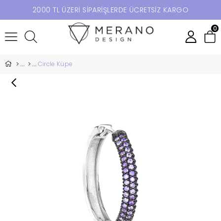
2000 TL ÜZERİ SİPARİŞLERDE ÜCRETSİZ KARGO
0
Circle Küpe