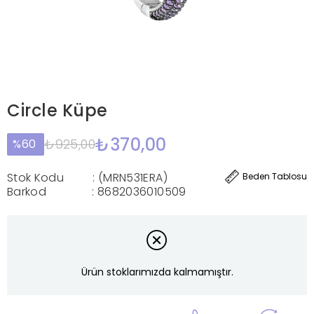
Circle Küpe
₺370,00
₺925,00
60
Stok Kodu
(MRN531ERA)
Beden Tablosu
Barkod
:
8682036010509
Ürün stoklarımızda kalmamıştır.