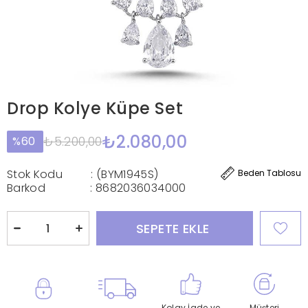
Drop Kolye Küpe Set
₺2.080,00
₺5.200,00
60
Stok Kodu
(BYM1945S)
Beden Tablosu
Barkod
:
8682036034000
Kolay İade ve
Müşteri