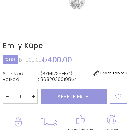
Emily Küpe
₺400,00
₺1.000,00
60
Stok Kodu
(BYM1739ERC)
Beden Tablosu
Barkod
:
8682036019854
Kolay İade ve
Müşteri