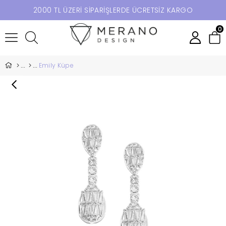
2000 TL ÜZERİ SİPARİŞLERDE ÜCRETSİZ KARGO
0
Emily Küpe