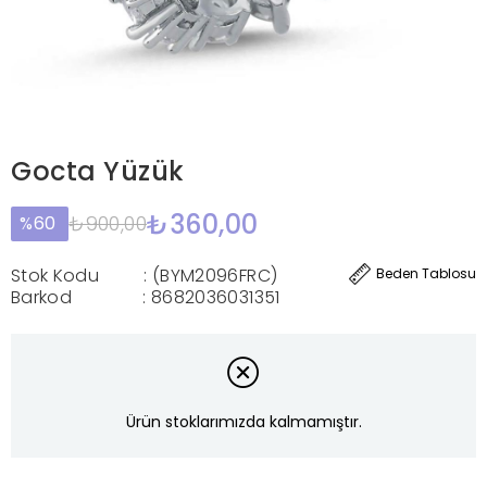
Gocta Yüzük
₺360,00
₺900,00
60
Stok Kodu
(BYM2096FRC)
Beden Tablosu
Barkod
:
8682036031351
Ürün stoklarımızda kalmamıştır.