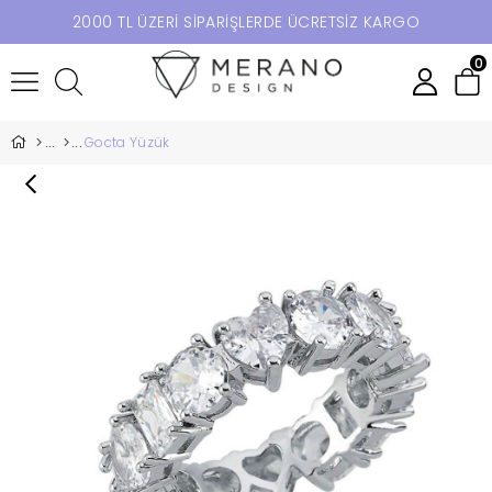
2000 TL ÜZERİ SİPARİŞLERDE ÜCRETSİZ KARGO
0
Gocta Yüzük