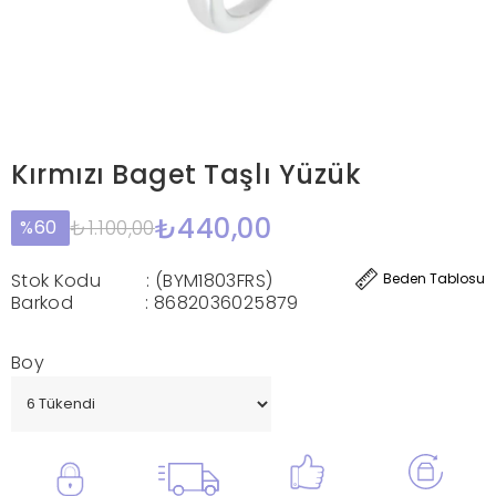
Kırmızı Baget Taşlı Yüzük
₺440,00
₺1.100,00
60
Stok Kodu
(BYM1803FRS)
Beden Tablosu
Barkod
:
8682036025879
Boy