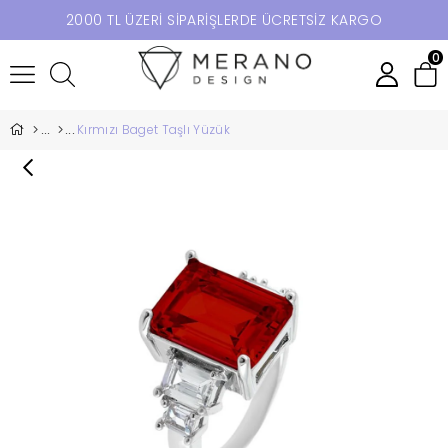
2000 TL ÜZERİ SİPARİŞLERDE ÜCRETSİZ KARGO
0
Kırmızı Baget Taşlı Yüzük