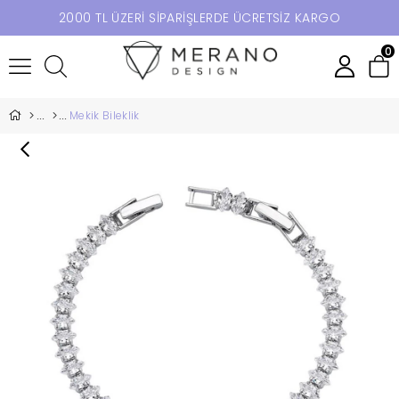
2000 TL ÜZERİ SİPARİŞLERDE ÜCRETSİZ KARGO
0
Mekik Bileklik