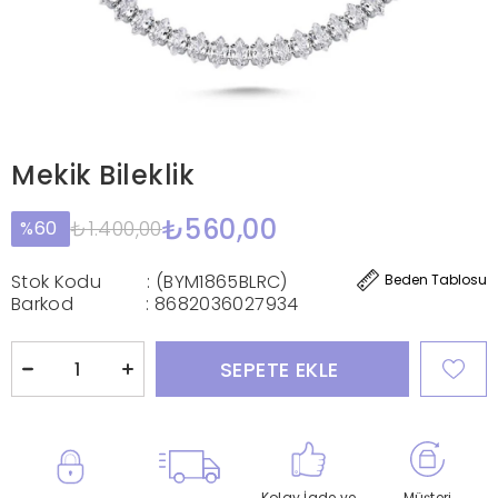
Mekik Bileklik
₺560,00
₺1.400,00
60
Stok Kodu
(BYM1865BLRC)
Beden Tablosu
Barkod
:
8682036027934
Kolay İade ve
Müşteri