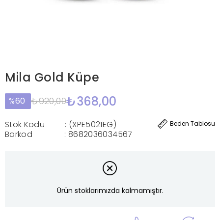
Mila Gold Küpe
₺368,00
₺920,00
60
Stok Kodu
(XPE5021EG)
Beden Tablosu
Barkod
:
8682036034567
Ürün stoklarımızda kalmamıştır.