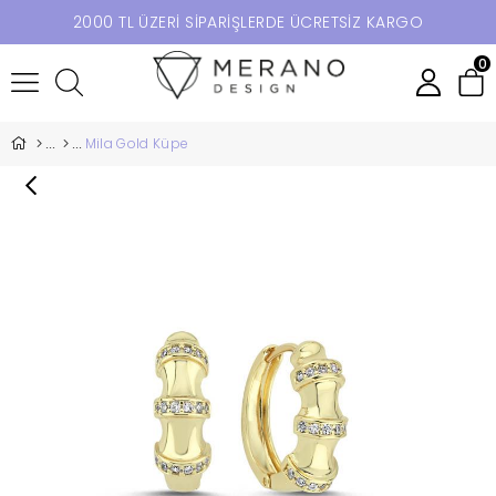
2000 TL ÜZERİ SİPARİŞLERDE ÜCRETSİZ KARGO
0
Mila Gold Küpe