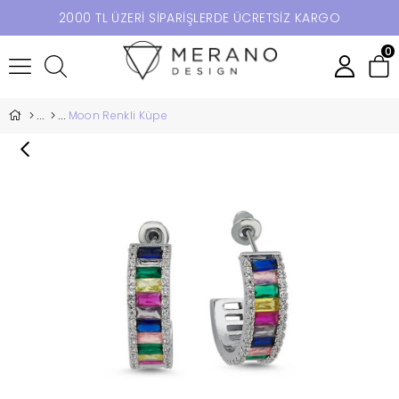
2000 TL ÜZERİ SİPARİŞLERDE ÜCRETSİZ KARGO
0
Moon Renkli Küpe