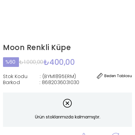
Moon Renkli Küpe
₺400,00
₺1.000,00
60
Stok Kodu
(BYM1895ERM)
Beden Tablosu
Barkod
:
8682036031030
Ürün stoklarımızda kalmamıştır.