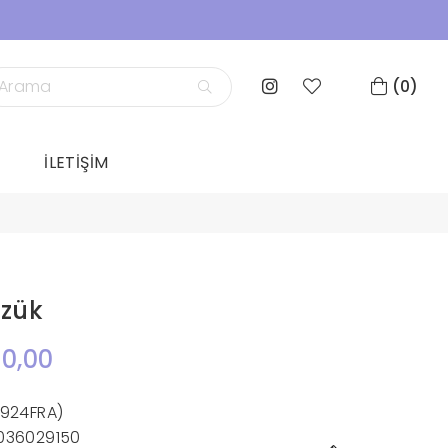
0
İLETİŞİM
üzük
0,00
1924FRA)
036029150