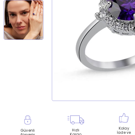
Kolay
Hızlı
Güvenli
İade ve
Kargo
Alışveriş