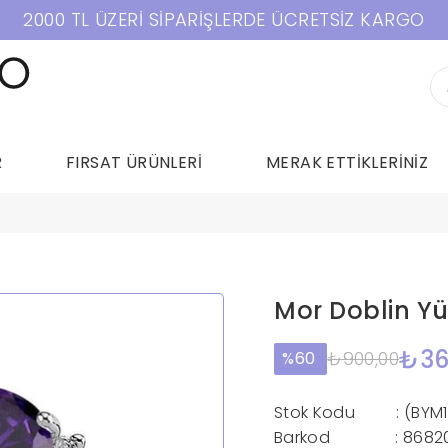
2000 TL ÜZERİ SİPARİŞLERDE ÜCRETSİZ KARGO
R
FIRSAT ÜRÜNLERİ
MERAK ETTİKLERİNİZ
Mor Doblin Y
₺36
₺900,00
60
Stok Kodu
(BYM
Barkod
:
8682