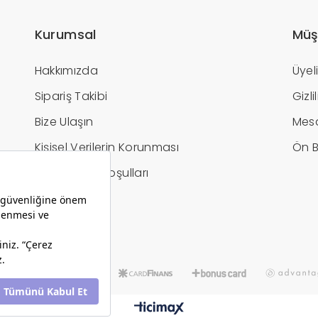
Kurumsal
Müş
Hakkımızda
Üyel
Sipariş Takibi
Gizl
Bize Ulaşın
Mesa
Kişisel Verilerin Korunması
Ön B
İptal / İade Koşulları
Hesap Bilgileri