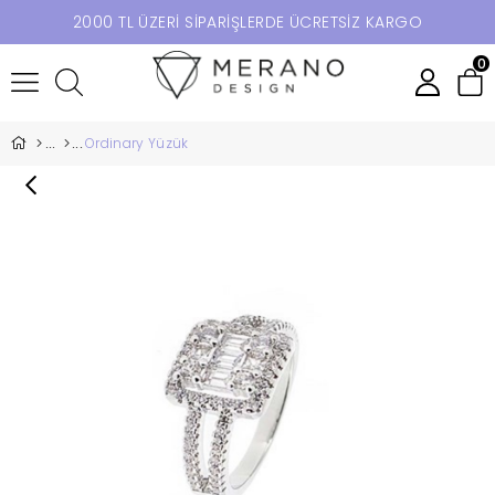
2000 TL ÜZERİ SİPARİŞLERDE ÜCRETSİZ KARGO
0
Ordinary Yüzük