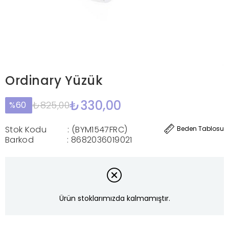
Ordinary Yüzük
₺330,00
₺825,00
60
Stok Kodu
(BYM1547FRC)
Beden Tablosu
Barkod
:
8682036019021
Ürün stoklarımızda kalmamıştır.