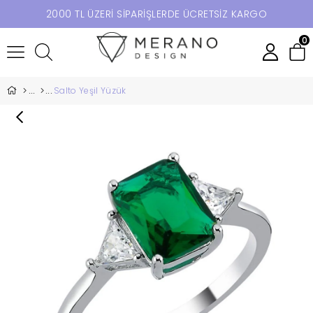
2000 TL ÜZERİ SİPARİŞLERDE ÜCRETSİZ KARGO
0
Salto Yeşil Yüzük