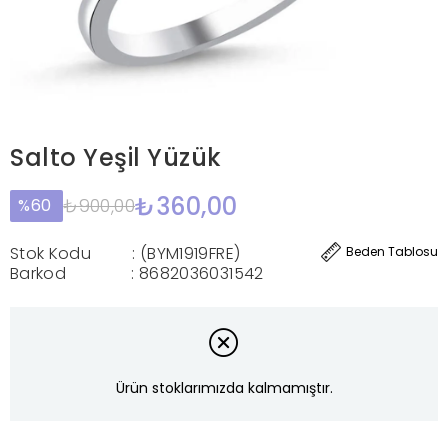
Salto Yeşil Yüzük
₺360,00
₺900,00
60
Stok Kodu
(BYM1919FRE)
Beden Tablosu
Barkod
:
8682036031542
Ürün stoklarımızda kalmamıştır.