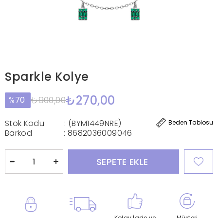
Sparkle Kolye
₺270,00
₺900,00
70
Stok Kodu
(BYM1449NRE)
Beden Tablosu
Barkod
:
8682036009046
Kolay İade ve
Müşteri