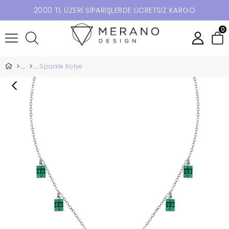
2000 TL ÜZERİ SİPARİŞLERDE ÜCRETSİZ KARGO
0
Sparkle Kolye