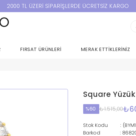
2000 TL ÜZERİ SİPARİŞLERDE ÜCRETSİZ KARGO
R
FIRSAT ÜRÜNLERİ
MERAK ETTİKLERİNİZ
Square Yüzük
₺6
₺1.515,00
60
Stok Kodu
(BYM
Barkod
:
8682