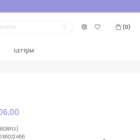
0
İLETİŞİM
06,00
1608FG)
036012466