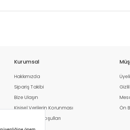
Kurumsal
Müş
Hakkımızda
Üyel
Sipariş Takibi
Gizl
Bize Ulaşın
Mesa
Kişisel Verilerin Korunması
Ön B
İptal / İade Koşulları
Hesap Bilgileri