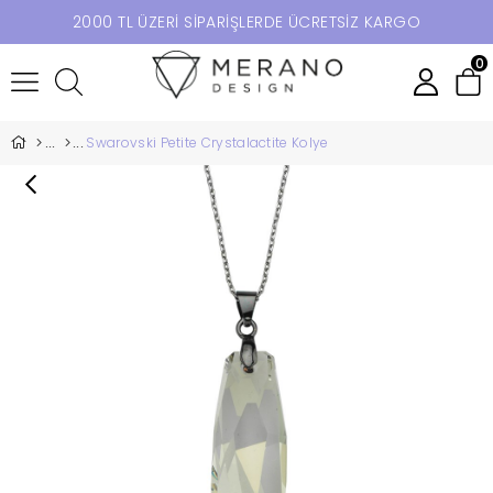
2000 TL ÜZERİ SİPARİŞLERDE ÜCRETSİZ KARGO
0
Swarovski Petite Crystalactite Kolye