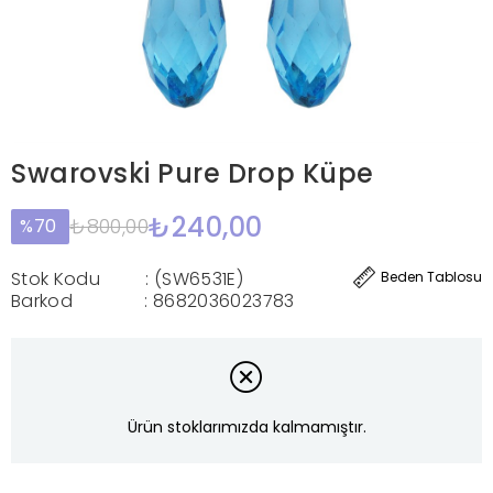
Swarovski Pure Drop Küpe
₺240,00
₺800,00
70
Stok Kodu
(SW6531E)
Beden Tablosu
Barkod
:
8682036023783
Ürün stoklarımızda kalmamıştır.