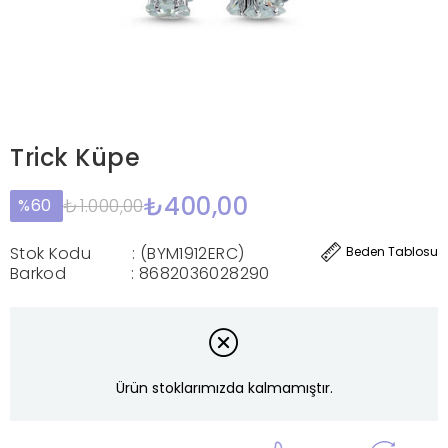
Trick Küpe
₺400,00
₺1.000,00
60
Stok Kodu
(BYM1912ERC)
Beden Tablosu
Barkod
:
8682036028290
Ürün stoklarımızda kalmamıştır.