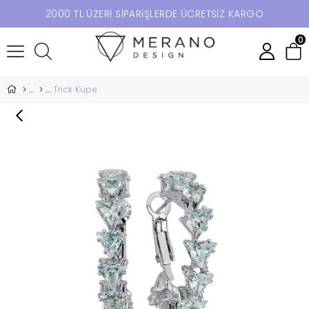
2000 TL ÜZERİ SİPARİŞLERDE ÜCRETSİZ KARGO
0
Trick Küpe